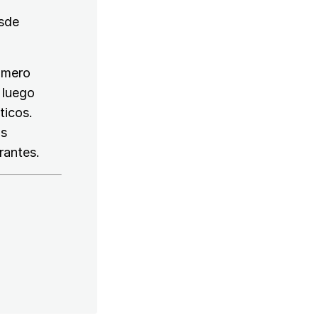
esde
rimero
 luego
ticos.
as
rantes.