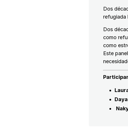
Dos década
refugiada 
Dos década
como refug
como estre
Este panel
necesidade
Participa
Laur
Daya
Naky