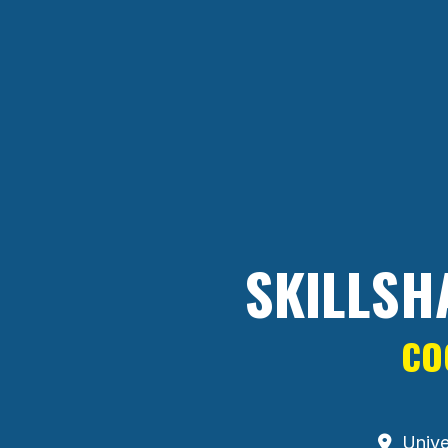
SKILLSH
CO
Unive